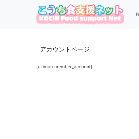
Skip
to
content
アカウントページ
[ultimatemember_account]